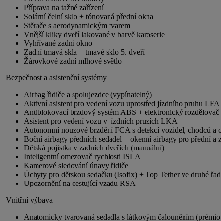
Příprava na tažné zařízení
Solární čelní sklo + tónovaná přední okna
Stěrače s aerodynamickým tvarem
Vnější kliky dveří lakované v barvě karoserie
Vyhřívané zadní okno
Zadní tmavá skla + tmavé sklo 5. dveří
Žárovkové zadní mlhové světlo
Bezpečnost a asistenční systémy
Airbag řidiče a spolujezdce (vypínatelný)
Aktivní asistent pro vedení vozu uprostřed jízdního pruhu LFA
Antiblokovací brzdový systém ABS + elektronický rozdělovač 
Asistent pro vedení vozu v jízdních pruzích LKA
Autonomní nouzové brzdění FCA s detekcí vozidel, chodců a c
Boční airbagy předních sedadel + okenní airbagy pro přední a 
Dětská pojistka v zadních dveřích (manuální)
Inteligentní omezovač rychlosti ISLA
Kamerové sledování únavy řidiče
Úchyty pro dětskou sedačku (Isofix) + Top Tether ve druhé řad
Upozornění na cestující vzadu RSA
Vnitřní výbava
Anatomicky tvarovaná sedadla s látkovým čalouněním (prémiov