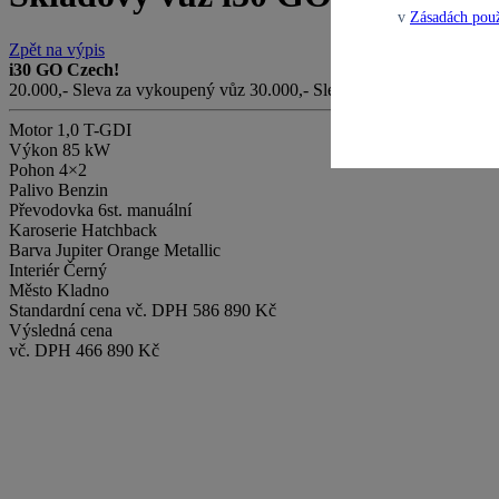
v
Zásadách použ
Zpět na výpis
i30 GO Czech!
20.000,- Sleva za vykoupený vůz
30.000,- Sleva za financování
Motor
1,0 T-GDI
Výkon
85 kW
Pohon
4×2
Palivo
Benzin
Převodovka
6st. manuální
Karoserie
Hatchback
Barva
Jupiter Orange Metallic
Interiér
Černý
Město
Kladno
Standardní cena vč. DPH
586 890 Kč
Výsledná cena
vč. DPH
466 890 Kč