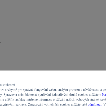
y
ho soukromí
es nezbytné pro správné fungování webu, analýzu provozu a návštěvnosti a per
y. Spravovat nebo blokovat využívání jednotlivých druhů cookies můžete v
Na
u udělíte souhlas, můžeme informace o užívání našich webových stránek také 
alytickými partnery. Zpracování volitelných cookies můžete také
odmítnout
. V