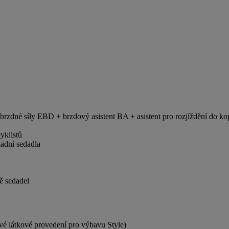
brzdné síly EBD + brzdový asistent BA + asistent pro rozjíždění do
yklistů
zadní sedadla
ě sedadel
é látkové provedení pro výbavu Style)