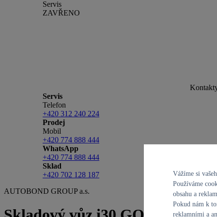
Servis
ZAVŘENO
Kontakt
Servis
Telefon
+420 312 240 224
Prodej
Mobil
+420 774 888 444
WhatsApp
+420 774 888 444
Sklad
Vážíme si vaše
+420 702 128 187
Používáme cooki
AUTOBOND GROUP a.s.
obsahu a reklam
Pokud nám k tom
Skladový vůz i30 GO Czech!
reklamními a an