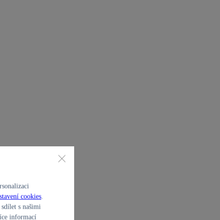
sonalizaci
stavení cookies
.
sdílet s našimi
íce informací