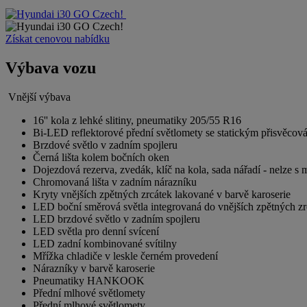
Získat cenovou nabídku
Výbava vozu
Vnější výbava
16'' kola z lehké slitiny, pneumatiky 205/55 R16
Bi-LED reflektorové přední světlomety se statickým přisvěcov
Brzdové světlo v zadním spojleru
Černá lišta kolem bočních oken
Dojezdová rezerva, zvedák, klíč na kola, sada nářadí - nelz
Chromovaná lišta v zadním nárazníku
Kryty vnějších zpětných zrcátek lakované v barvě karoserie
LED boční směrová světla integrovaná do vnějších zpětných zr
LED brzdové světlo v zadním spojleru
LED světla pro denní svícení
LED zadní kombinované svítilny
Mřížka chladiče v leskle černém provedení
Nárazníky v barvě karoserie
Pneumatiky HANKOOK
Přední mlhové světlomety
Přední mlhové světlomety