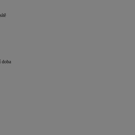
sítě
í doba