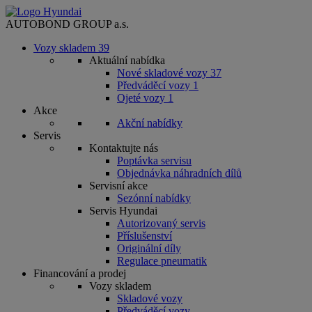
AUTOBOND GROUP a.s.
Vozy skladem
39
Aktuální nabídka
Nové skladové vozy
37
Předváděcí vozy
1
Ojeté vozy
1
Akce
Akční nabídky
Servis
Kontaktujte nás
Poptávka servisu
Objednávka náhradních dílů
Servisní akce
Sezónní nabídky
Servis Hyundai
Autorizovaný servis
Příslušenství
Originální díly
Regulace pneumatik
Financování a prodej
Vozy skladem
Skladové vozy
Předváděcí vozy