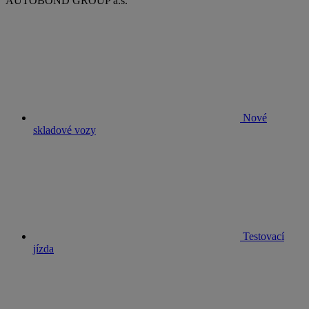
AUTOBOND GROUP a.s.
Nové
skladové vozy
Testovací
jízda