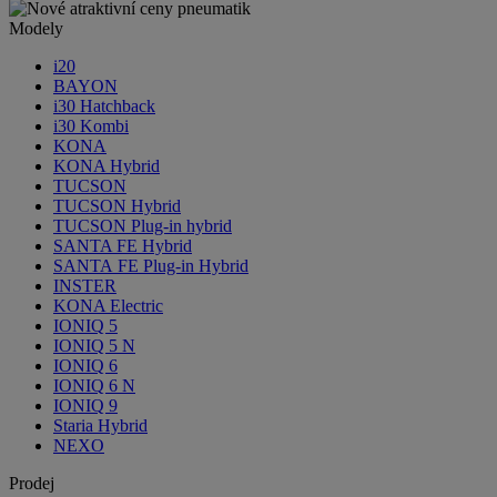
Modely
i20
BAYON
i30 Hatchback
i30 Kombi
KONA
KONA Hybrid
TUCSON
TUCSON Hybrid
TUCSON Plug-in hybrid
SANTA FE Hybrid
SANTA FE Plug-in Hybrid
INSTER
KONA Electric
IONIQ 5
IONIQ 5 N
IONIQ 6
IONIQ 6 N
IONIQ 9
Staria Hybrid
NEXO
Prodej