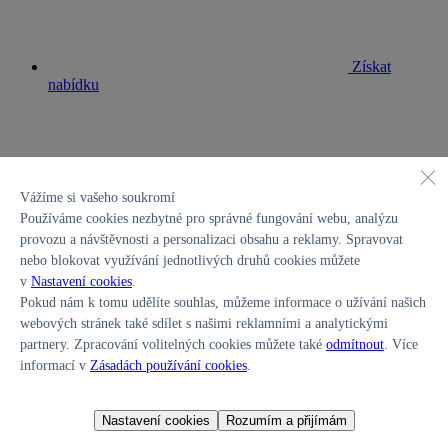
Získat
nabídku
Vážíme si vašeho soukromí
Používáme cookies nezbytné pro správné fungování webu, analýzu
Konfigurátor
provozu a návštěvnosti a personalizaci obsahu a reklamy. Spravovat
nebo blokovat využívání jednotlivých druhů cookies můžete
Akční nabídky
v
Nastavení cookies
.
Pokud nám k tomu udělíte souhlas, můžeme informace o užívání našich
webových stránek také sdílet s našimi reklamními a analytickými
Operativní leasing
partnery. Zpracování volitelných cookies můžete také
odmítnout
. Více
již od 4 444 Kč bez DPH
informací v
Zásadách používání cookies
.
Pronajměte si model
i30 Kombi nebo TUCSON
z Nošovic
Nastavení cookies
Rozumím a přijímám
v bohaté výbavě GO Czech! s nízkou měsíční splátkou.
Zobrazit nabídku