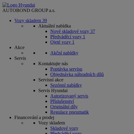
AUTOBOND GROUP a.s.
Vozy skladem
39
Aktuální nabídka
Nové skladové vozy
37
Předváděcí vozy
1
Ojeté vozy
1
Akce
Akční nabídky
Servis
Kontaktujte nás
Poptávka servisu
Objednávka náhradních dílů
Servisní akce
Sezónní nabídky
Servis Hyundai
Autorizovaný servis
Příslušenství
Originální díly
Regulace pneumatik
Financování a prodej
Vozy skladem
Skladové vozy
Předváděcí vozy