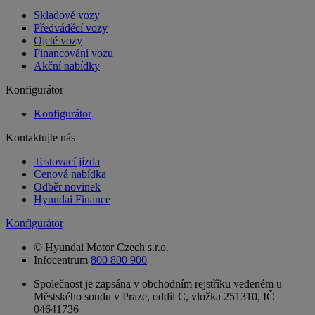
Skladové vozy
Předváděcí vozy
Ojeté vozy
Financování vozu
Akční nabídky
Konfigurátor
Konfigurátor
Kontaktujte nás
Testovací jízda
Cenová nabídka
Odběr novinek
Hyundai Finance
Konfigurátor
© Hyundai Motor Czech s.r.o.
Infocentrum
800 800 900
Společnost je zapsána v obchodním rejstříku vedeném u
Městského soudu v Praze, oddíl C, vložka 251310, IČ
04641736