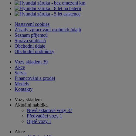
Nastavení cookies
Zásady zpracování osobních údajů
Seznam příjemců
Správa souhlasů
Obchodní údaje
Obchodní podmínky
Vozy skladem
39
Akce
Servis
Financování a prodej
Modely
Kontakty
Vozy skladem
Aktuální nabídka
Nové skladové vozy
37
Předváděcí vozy
1
Ojeté vozy
1
Akce