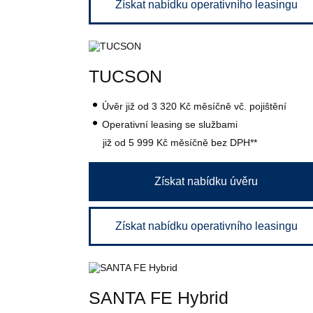
Získat nabídku operativního leasingu
TUCSON
Úvěr
již od 3 320 Kč
měsíčně vč. pojištění
Operativní leasing se službami
již od 5 999 Kč
měsíčně bez DPH**
Získat nabídku úvěru
Získat nabídku operativního leasingu
SANTA FE Hybrid