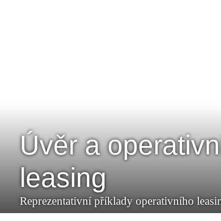
Úvěr a operativn
leasing
Reprezentativní příklady operativního leas