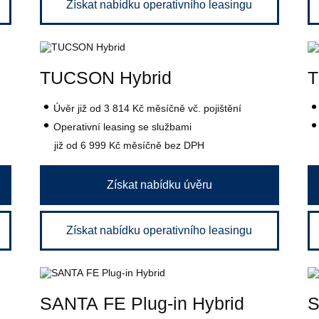
Získat nabídku operativního leasingu
TUCSON Hybrid
T
Úvěr
již od 3 814 Kč
měsíčně vč. pojištění
Operativní leasing se službami
již od 6 999 Kč
měsíčně bez DPH
Získat nabídku úvěru
Získat nabídku operativního leasingu
SANTA FE Plug-in Hybrid
S