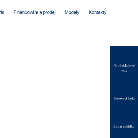
is
Financování a prodej
Modely
Kontakty
Nové skladové
vozy
Testovací jízda
Získat nabídku