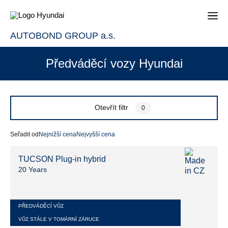
AUTOBOND GROUP a.s.
Předváděcí vozy Hyundai
Otevřít filtr
0
Seřadit od
Nejnižší cena
Nejvyšší cena
TUCSON Plug-in hybrid
20 Years
PŘEDVÁDĚCÍ VŮZ
VŮZ STÁLE V TOMÁRNÍ ZÁRUCE