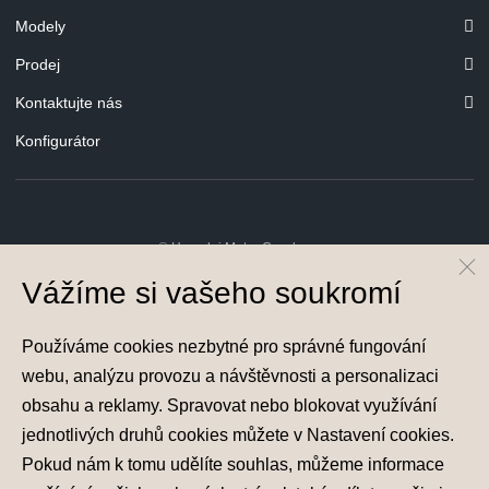
Modely
Prodej
Kontaktujte nás
Konfigurátor
© Hyundai Motor Czech s.r.o.
Infocentrum
800 800 900
Vážíme si vašeho soukromí
Společnost je zapsána v obchodním rejstříku vedeném u Městského soudu v
Praze, oddíl C, vložka 251310, IČ 04641736
Používáme cookies nezbytné pro správné fungování
webu, analýzu provozu a návštěvnosti a personalizaci
obsahu a reklamy. Spravovat nebo blokovat využívání
jednotlivých druhů cookies můžete v
Nastavení cookies
.
Pokud nám k tomu udělíte souhlas, můžeme informace
Nastavení cookies