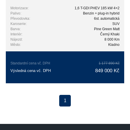
Motorizace:
1,6 T-GDI PHEV 185 kW 4×2
Palivo:
Benzin + plug-in hybrid
Převodovka:
6st. automatická
Karoserie:
SUV
Barva:
Pine Green Matt
Interiér:
Černý Khaki
Nájezd:
8 000 Km
Město:
Kladno
Standardní cena vč. DPH
1 177 890 Kč
849 000 Kč
Výsledná cena vč. DPH
1