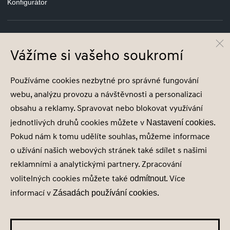
Konfigurátor
Vážíme si vašeho soukromí
© Hyundai Motor Czech s.r.o.
Infocentrum
800 800 900
Používáme cookies nezbytné pro správné fungování
Společnost je zapsána v obchodním rejstříku vedeném u Městského soudu v
webu, analýzu provozu a návštěvnosti a personalizaci
Praze, oddíl C, vložka 251310, IČ 04641736
obsahu a reklamy. Spravovat nebo blokovat využívání
jednotlivých druhů cookies můžete v
.
Nastavení cookies
Pokud nám k tomu udělíte souhlas, můžeme informace
o užívání našich webových stránek také sdílet s našimi
Nastavení cookies
reklamními a analytickými partnery. Zpracování
Zásady zpracování osobních údajů
volitelných cookies můžete také
. Více
odmítnout
Seznam příjemců
informací v
.
Zásadách používání cookies
Správa souhlasů
Obchodní údaje
Obchodní podmínky