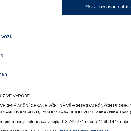
Získat cenovou nabíd
 vozu
ce
mka
ŮZ VE VÝROBĚ
VEDENÁ AKČNÍ CENA JE VČETNĚ VŠECH DODATEČNÝCH PRODEJN
FINANCOVÁNÍ VOZU, VÝKUP STÁVAJÍCÍHO VOZU ZÁKAZNÍKA apod.
ro podrobnější informace volejte 312 240 224 nebo 774 888 444 nebo 
artin Adelt / +420 724 839 131 /
martin.adelt@autobond.cz