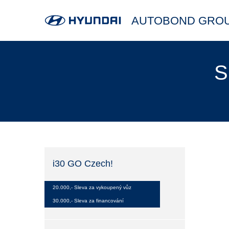
AUTOBOND GROUP
S
i30 GO Czech!
20.000,- Sleva za vykoupený vůz
30.000,- Sleva za financování