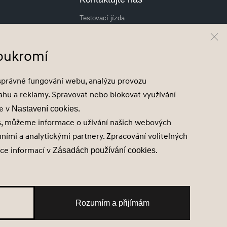
Testovací jízda
Cenová nabídka
Odběr novinek
soukromí
Hyundai Finance
správné fungování webu, analýzu provozu
sahu a reklamy. Spravovat nebo blokovat využívání
te v
.
Nastavení cookies
s, můžeme informace o užívání našich webových
mními a analytickými partnery. Zpracování volitelných
íce informací v
.
Zásadách používání cookies
Rozumím a přijímám
emců
Správa souhlasů
Obchodní údaje
Obchodní podmínky