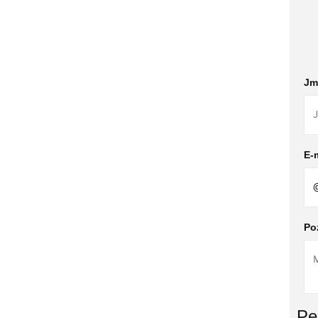
Jm
E-m
Po
Pe