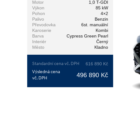
Motor
1,0 T-GDI
Výkon
85 kW
Pohon
4×2
Palivo
Benzin
Převodovka
6st. manuální
Karoserie
Kombi
Barva
Cypress Green Pearl
Interiér
Černý
Město
Kladno
Standardní cena vč. DPH
616 890 Kč
Výsledná cena
496 890 Kč
vč. DPH