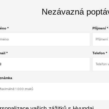
Nezávazná poptá
éno *
Příjmení *
ail *
Telefon *
známka
rsonalizace vašich zážitků s Hyundai