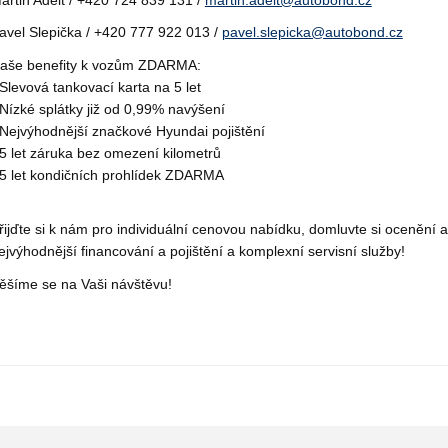
avel Slepička / +420 777 922 013 /
pavel.slepicka@autobond.cz
aše benefity k vozům ZDARMA:
 Slevová tankovací karta na 5 let
 Nízké splátky již od 0,99% navýšení
 Nejvýhodnější značkové Hyundai pojištění
 5 let záruka bez omezení kilometrů
 5 let kondičních prohlídek ZDARMA
řijďte si k nám pro individuální cenovou nabídku, domluvte si ocenění 
ejvýhodnější financování a pojištění a komplexní servisní služby!
ěšíme se na Vaši návštěvu!