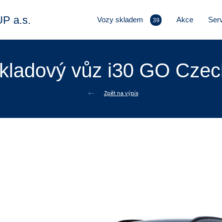
 a.s.
Vozy skladem
Akce
Serv
39
kladový vůz i30 GO Czec
Zpět na výpis