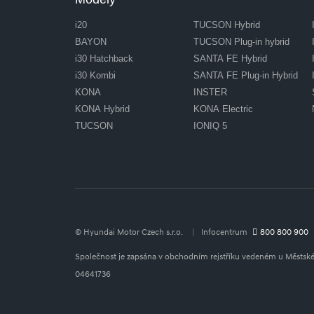
i20
TUCSON Hybrid
BAYON
TUCSON Plug-in hybrid
i30 Hatchback
SANTA FE Hybrid
i30 Kombi
SANTA FE Plug-in Hybrid
KONA
INSTER
KONA Hybrid
KONA Electric
TUCSON
IONIQ 5
© Hyundai Motor Czech s.r.o.
Infocentrum
800 800 900
Společnost je zapsána v obchodním rejstříku vedeném u Městského
04641736