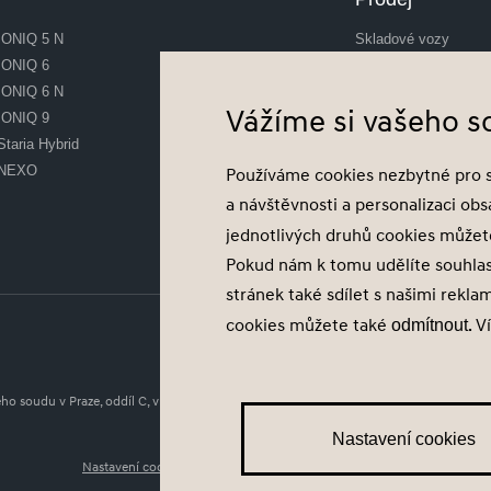
IONIQ 5 N
Skladové vozy
IONIQ 6
Předváděcí vozy
IONIQ 6 N
Ojeté vozy
Vážíme si vašeho 
IONIQ 9
Financování vozu
Staria Hybrid
Akční nabídky
NEXO
Používáme cookies nezbytné pro 
a návštěvnosti a personalizaci ob
Konfigurátor
jednotlivých druhů cookies může
Konfigurátor
Pokud nám k tomu udělíte souhla
stránek také sdílet s našimi rekla
cookies můžete také
. V
odmítnout
 soudu v Praze, oddíl C, vložka 251310, IČ
Nastavení cookies
Nastavení cookies
Zásady zpracování osobních údajů
Seznam příj