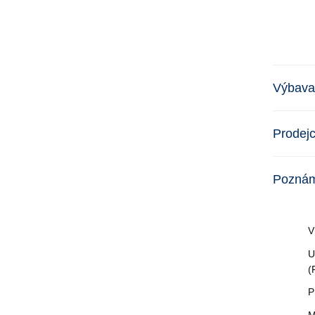
Výbava
Prodej
Pozná
V
U
(
P
M