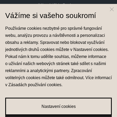
© Hyundai Motor Czech s.r.o.
Infocentrum
800 800 900
Vážíme si vašeho soukromí
Společnost je zapsána v obchodním rejstříku vedeném u Městského soudu v
Praze, oddíl C, vložka 251310, IČ 04641736
Používáme cookies nezbytné pro správné fungování
webu, analýzu provozu a návštěvnosti a personalizaci
obsahu a reklamy. Spravovat nebo blokovat využívání
jednotlivých druhů cookies můžete v
Nastavení cookies
.
Pokud nám k tomu udělíte souhlas, můžeme informace
Nastavení cookies
o užívání našich webových stránek také sdílet s našimi
Zásady zpracování osobních údajů
Seznam příjemců
reklamními a analytickými partnery. Zpracování
Správa souhlasů
volitelných cookies můžete také
odmítnout
. Více informací
Obchodní údaje
v
Zásadách používání cookies
.
Obchodní podmínky
Nastavení cookies