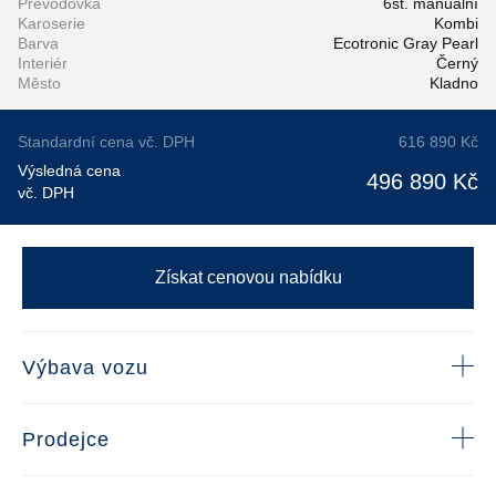
Převodovka
6st. manuální
Karoserie
Kombi
Barva
Ecotronic Gray Pearl
Interiér
Černý
Město
Kladno
Standardní cena vč. DPH
616 890 Kč
Výsledná cena
496 890 Kč
vč. DPH
Získat cenovou nabídku
Výbava vozu
Prodejce