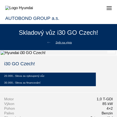
AUTOBOND GROUP a.s.
Skladový vůz i30 GO Czech!
Zpět na výpis
i30 GO Czech!
20.000,- Sleva za vykoupený vůz
30.000,- Sleva za financování
Motor
1,0 T-GDI
Výkon
85 kW
Pohon
4×2
Palivo
Benzin