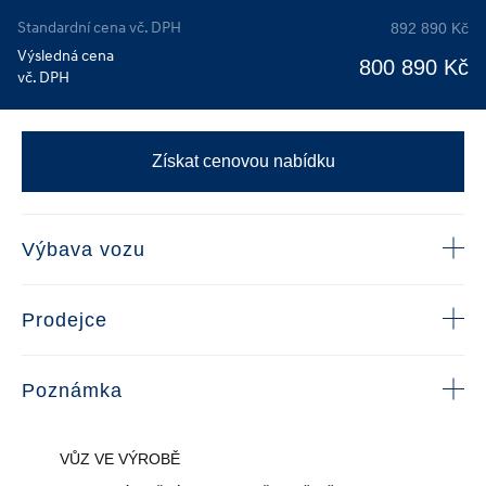
Standardní cena vč. DPH
892 890 Kč
Výsledná cena
800 890 Kč
vč. DPH
Získat cenovou nabídku
Výbava vozu
Prodejce
Poznámka
VŮZ VE VÝROBĚ