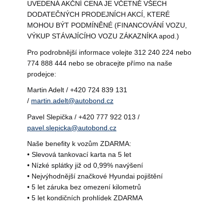
UVEDENÁ AKČNÍ CENA JE VČETNĚ VŠECH
DODATEČNÝCH PRODEJNÍCH AKCÍ, KTERÉ
MOHOU BÝT PODMÍNĚNÉ (FINANCOVÁNÍ VOZU,
VÝKUP STÁVAJÍCÍHO VOZU ZÁKAZNÍKA apod.)
Pro podrobnější informace volejte 312 240 224 nebo
774 888 444 nebo se obracejte přímo na naše
prodejce:
Martin Adelt / +420 724 839 131
/
martin.adelt@autobond.cz
Pavel Slepička / +420 777 922 013 /
pavel.slepicka@autobond.cz
Naše benefity k vozům ZDARMA:
• Slevová tankovací karta na 5 let
• Nízké splátky již od 0,99% navýšení
• Nejvýhodnější značkové Hyundai pojištění
• 5 let záruka bez omezení kilometrů
• 5 let kondičních prohlídek ZDARMA