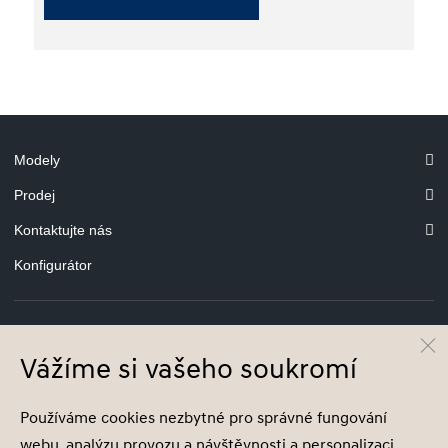
Modely
Prodej
Kontaktujte nás
Konfigurátor
Vážíme si vašeho soukromí
© Hyundai Motor Czech s.r.o.
Infocentrum
800 800 900
Používáme cookies nezbytné pro správné fungování
Společnost je zapsána v obchodním rejstříku vedeném u Městského soudu v
webu, analýzu provozu a návštěvnosti a personalizaci