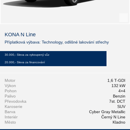
KONA N Line
Příplatková výbava: Technology, odlišné lakování střechy
30.000,- Sleva za vykoupený vůz
20.000,- Sleva za financování
Motor
1,6 T-GDI
Výkon
132 kW
Pohon
4×4
Palivo
Benzin
Převodovka
7st. DCT
Karoserie
SUV
Barva
Cyber Gray Metallic
Interiér
Černý N Line
Město
Kladno