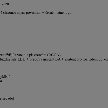
ě vozu
avě chromovaným povrchem + černé matné logo
projíždějící vozidla při couvání (RCCA)
rzdné síly EBD + brzdový asistent BA + asistent pro rozjíždění do ko
yklistů
la
ě sedadel