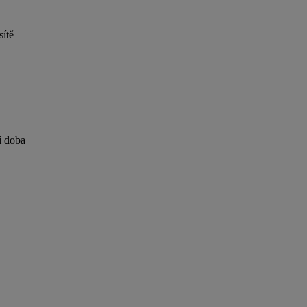
sítě
í doba