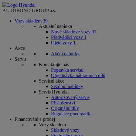
AUTOBOND GROUP a.s.
Vozy skladem
39
Aktuální nabídka
Nové skladové vozy
37
Předváděcí vozy
1
Ojeté vozy
1
Akce
Akční nabídky
Servis
Kontaktujte nás
Poptávka servisu
Objednávka náhradních dílů
Servisní akce
Sezónní nabídky
Servis Hyundai
Autorizovaný servis
Příslušenství
Originální díly
Regulace pneumatik
Financování a prodej
Vozy skladem
Skladové vozy
Předváděcí vozy