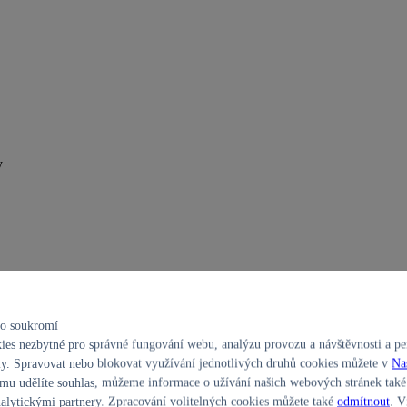
y
ho soukromí
es nezbytné pro správné fungování webu, analýzu provozu a návštěvnosti a per
y. Spravovat nebo blokovat využívání jednotlivých druhů cookies můžete v
Na
u udělíte souhlas, můžeme informace o užívání našich webových stránek také 
ch!
alytickými partnery. Zpracování volitelných cookies můžete také
odmítnout
. V