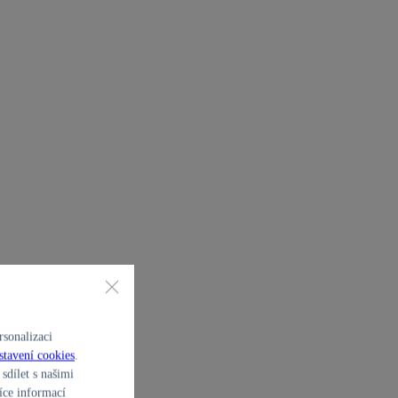
sonalizaci
stavení cookies
.
sdílet s našimi
íce informací