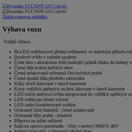
Získat cenovou nabídku
Výbava vozu
Vnější výbava
Bi-LED reflektorové přední světlomety se statickým přisvěcov
Brzdové světlo v zadním spojleru
Čelní sklo s akustickou fólií (snižující průnik hluku do kabiny 
Černá lišta kolem bočních oken
Černá nelakovaná ochranná část bočních prahů
Černá spodní lišta předního nárazníku
Kliky dveří lakované v barvě karoserie
Kryty vnějších zpětných zrcátek lakované v barvě karoserie
LED boční směrová světla integrovaná do vnějších zpětných zr
LED světla pro denní svícení
LED zadní kombinované svítilny
Ochranné části blatníků - černé nelakované
Ochranné lišty prahů - plastové
Příprava na tažné zařízení
Sada na opravu pneumatik - vždy s motory MHEV 48V
Solární čelní sklo + tónovaná přední okna