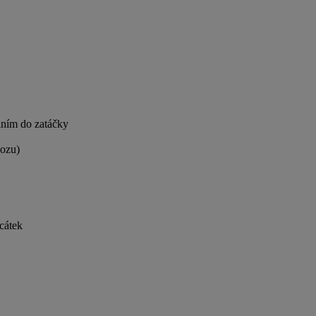
áním do zatáčky
vozu)
cátek