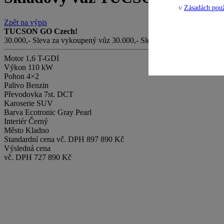
v
Zásadách použ
Zpět na výpis
TUCSON GO Czech!
30.000,- Sleva za vykoupený vůz
30.000,- Sleva za financování
Motor
1,6 T-GDI
Výkon
110 kW
Pohon
4×2
Palivo
Benzin
Převodovka
7st. DCT
Karoserie
SUV
Barva
Ecotronic Gray Pearl
Interiér
Černý
Město
Kladno
Standardní cena vč. DPH
897 890 Kč
Výsledná cena
vč. DPH
727 890 Kč