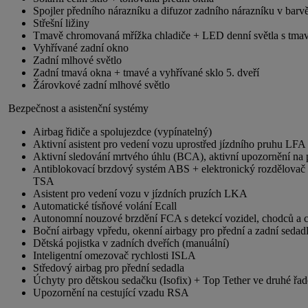
Spojler předního nárazníku a difuzor zadního nárazníku v barv
Střešní ližiny
Tmavě chromovaná mřížka chladiče + LED denní světla s tm
Vyhřívané zadní okno
Zadní mlhové světlo
Zadní tmavá okna + tmavé a vyhřívané sklo 5. dveří
Žárovkové zadní mlhové světlo
Bezpečnost a asistenční systémy
Airbag řidiče a spolujezdce (vypínatelný)
Aktivní asistent pro vedení vozu uprostřed jízdního pruhu LFA
Aktivní sledování mrtvého úhlu (BCA), aktivní upozornění na 
Antiblokovací brzdový systém ABS + elektronický rozdělovač b
TSA
Asistent pro vedení vozu v jízdních pruzích LKA
Automatické tísňové volání Ecall
Autonomní nouzové brzdění FCA s detekcí vozidel, chodců a c
Boční airbagy vpředu, okenní airbagy pro přední a zadní sedad
Dětská pojistka v zadních dveřích (manuální)
Inteligentní omezovač rychlosti ISLA
Středový airbag pro přední sedadla
Úchyty pro dětskou sedačku (Isofix) + Top Tether ve druhé řad
Upozornění na cestující vzadu RSA