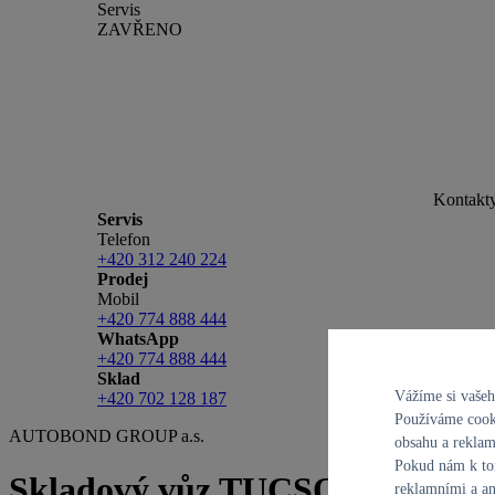
Servis
ZAVŘENO
Kontakt
Servis
Telefon
+420 312 240 224
Prodej
Mobil
+420 774 888 444
WhatsApp
+420 774 888 444
Sklad
Vážíme si vaše
+420 702 128 187
Používáme cooki
AUTOBOND GROUP a.s.
obsahu a reklam
Pokud nám k tom
Skladový vůz TUCSON GO Cze
reklamními a an