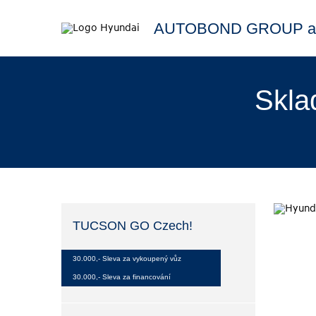
AUTOBOND GROUP a.
Skla
TUCSON GO Czech!
30.000,- Sleva za vykoupený vůz
30.000,- Sleva za financování