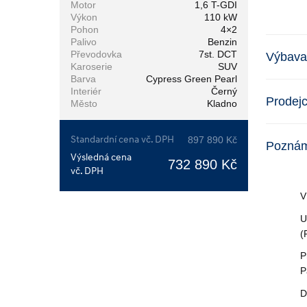
Motor
1,6 T-GDI
Výkon
110 kW
Pohon
4×2
Palivo
Benzin
Převodovka
7st. DCT
Výbava
Karoserie
SUV
Barva
Cypress Green Pearl
Interiér
Černý
Prodej
Město
Kladno
Standardní cena vč. DPH
897 890 Kč
Pozná
Výsledná cena
732 890 Kč
vč. DPH
V
U
(
P
P
D