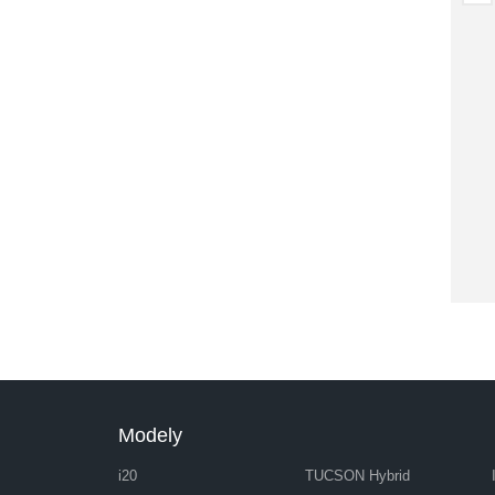
Modely
i20
TUCSON Hybrid