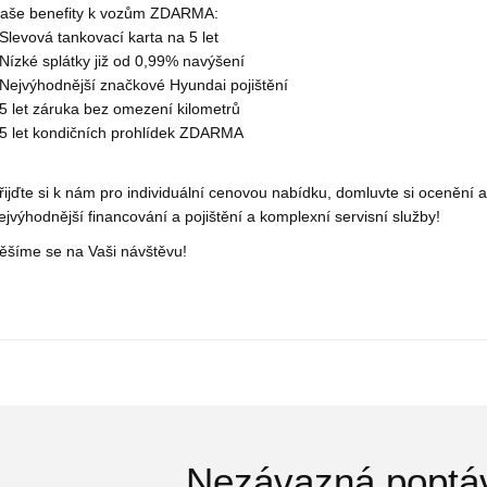
aše benefity k vozům ZDARMA:
 Slevová tankovací karta na 5 let
 Nízké splátky již od 0,99% navýšení
 Nejvýhodnější značkové Hyundai pojištění
 5 let záruka bez omezení kilometrů
 5 let kondičních prohlídek ZDARMA
řijďte si k nám pro individuální cenovou nabídku, domluvte si ocenění 
ejvýhodnější financování a pojištění a komplexní servisní služby!
ěšíme se na Vaši návštěvu!
Nezávazná poptá