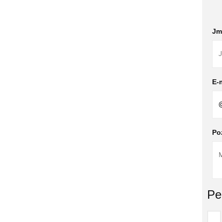
Jm
E-m
Po
Pe