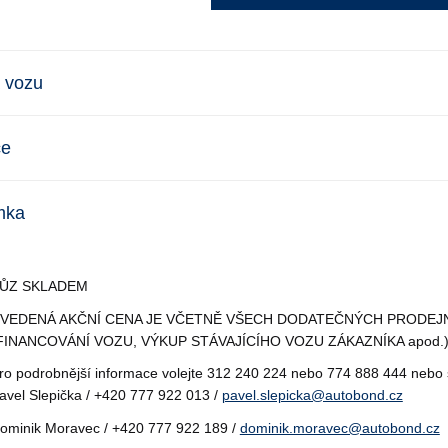
 vozu
ce
mka
ŮZ SKLADEM
VEDENÁ AKČNÍ CENA JE VČETNĚ VŠECH DODATEČNÝCH PRODEJN
FINANCOVÁNÍ VOZU, VÝKUP STÁVAJÍCÍHO VOZU ZÁKAZNÍKA apod.
ro podrobnější informace volejte 312 240 224 nebo 774 888 444 nebo 
avel Slepička / +420 777 922 013 /
pavel.slepicka@autobond.cz
ominik Moravec / +420 777 922 189 /
dominik.moravec@autobond.cz