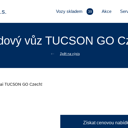
s.
Vozy skladem
Akce
Serv
39
dový vůz TUCSON GO C
Zpět na výpis
Získat cenovou nabíd