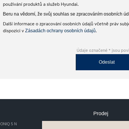
používání produktů a služeb Hyundai.
Beru na vědomí, že svůj souhlas se zpracováním osobních úd
Další informace o zpracování osobních údajů včetně práv subje
dispozici v
.
Zásadách ochrany osobních údajů
Údaje označené * jsou pov
Odeslat
Prodej
IONIQ 5 N
Skladové vozy